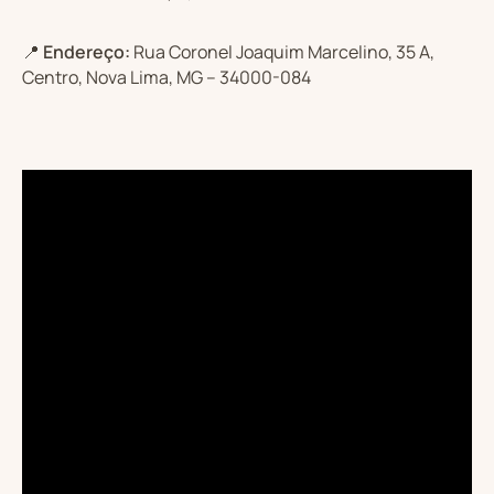
📍
Endereço:
Rua Coronel Joaquim Marcelino, 35 A,
Centro, Nova Lima, MG – 34000-084